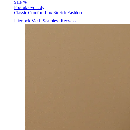
Sale %
Produktové řady
Classic
Comfort
Lux
Stretch
Fashion
Interlock
Mesh
Seamless
Recycled