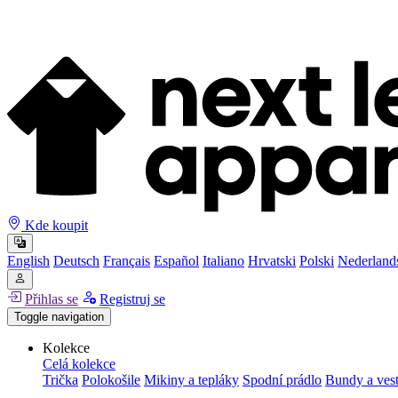
Kde koupit
English
Deutsch
Français
Español
Italiano
Hrvatski
Polski
Nederland
Přihlas se
Registruj se
Toggle navigation
Kolekce
Celá kolekce
Trička
Polokošile
Mikiny a tepláky
Spodní prádlo
Bundy a ves