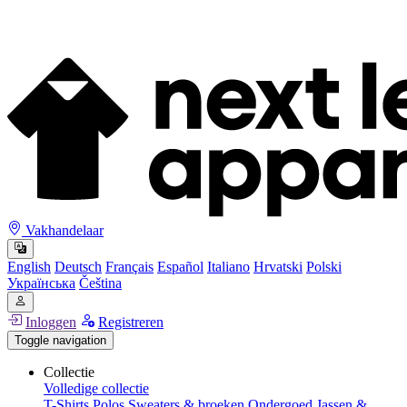
Vakhandelaar
English
Deutsch
Français
Español
Italiano
Hrvatski
Polski
Українська
Čeština
Inloggen
Registreren
Toggle navigation
Collectie
Volledige collectie
T-Shirts
Polos
Sweaters & broeken
Ondergoed
Jassen &