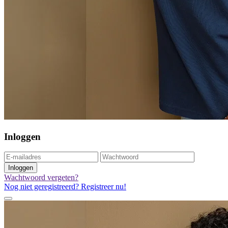
Inloggen
Inloggen
Wachtwoord vergeten?
Nog niet geregistreerd? Registreer nu!