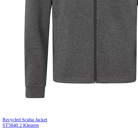
Light Grey Melange (LGM)
Recycled Scuba Jacket
ST5840
2 Kleuren