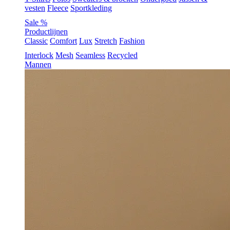
vesten
Fleece
Sportkleding
Sale %
Productlijnen
Classic
Comfort
Lux
Stretch
Fashion
Interlock
Mesh
Seamless
Recycled
Mannen