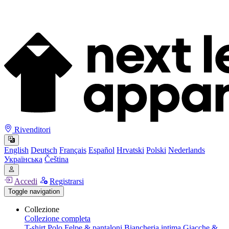
Rivenditori
English
Deutsch
Français
Español
Hrvatski
Polski
Nederlands
Українська
Čeština
Accedi
Registrarsi
Toggle navigation
Collezione
Collezione completa
T-shirt
Polo
Felpe & pantaloni
Biancheria intima
Giacche &