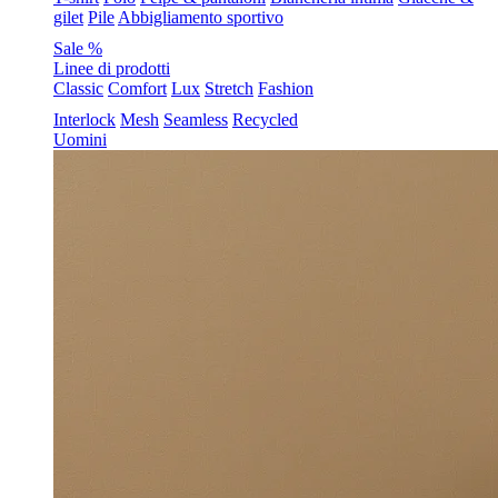
gilet
Pile
Abbigliamento sportivo
Sale %
Linee di prodotti
Classic
Comfort
Lux
Stretch
Fashion
Interlock
Mesh
Seamless
Recycled
Uomini