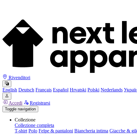
Rivenditori
English
Deutsch
Français
Español
Hrvatski
Polski
Nederlands
Украї
Accedi
Registrarsi
Toggle navigation
Collezione
Collezione completa
T-shirt
Polo
Felpe & pantaloni
Biancheria intima
Giacche & gil