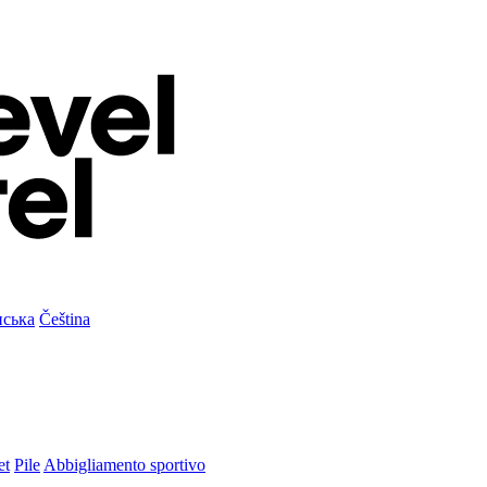
нська
Čeština
et
Pile
Abbigliamento sportivo