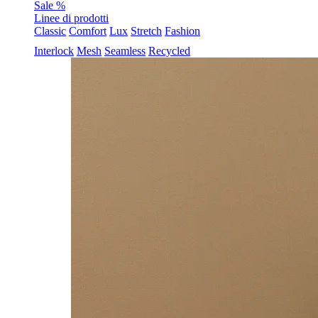
Sale %
Linee di prodotti
Classic
Comfort
Lux
Stretch
Fashion
Interlock
Mesh
Seamless
Recycled