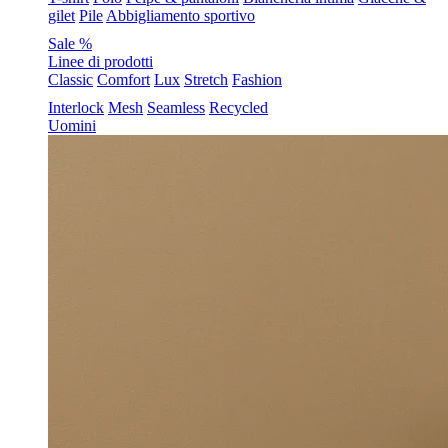
gilet
Pile
Abbigliamento sportivo
Sale %
Linee di prodotti
Classic
Comfort
Lux
Stretch
Fashion
Interlock
Mesh
Seamless
Recycled
Uomini