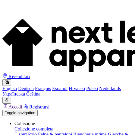
Rivenditori
English
Deutsch
Français
Español
Hrvatski
Polski
Nederlands
Українська
Čeština
Accedi
Registrarsi
Toggle navigation
Collezione
Collezione completa
T-shirt
Polo
Felpe & pantaloni
Biancheria intima
Giacche &