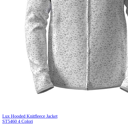
Blue Midnight Dip (BMD)
Light Grey Melange (LGM)
Lux Hooded Knitfleece Jacket
ST5460
4 Colori