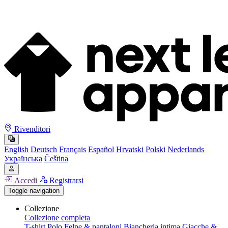
Rivenditori
English
Deutsch
Français
Español
Hrvatski
Polski
Nederlands
Українська
Čeština
Accedi
Registrarsi
Toggle navigation
Collezione
Collezione completa
T-shirt
Polo
Felpe & pantaloni
Biancheria intima
Giacche &