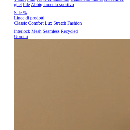
gilet
Pile
Abbigliamento sportivo
Sale %
Linee di prodotti
Classic
Comfort
Lux
Stretch
Fashion
Interlock
Mesh
Seamless
Recycled
Uomini