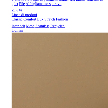
gilet
Pile
Abbigliamento sportivo
Sale %
Linee di prodotti
Classic
Comfort
Lux
Stretch
Fashion
Interlock
Mesh
Seamless
Recycled
Uomini