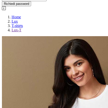
Richiedi password
Home
Lux
T-shirts
Lux-T