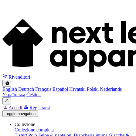
Rivenditori
English
Deutsch
Français
Español
Hrvatski
Polski
Nederlands
Українська
Čeština
Accedi
Registrarsi
Toggle navigation
Collezione
Collezione completa
T-shirt
Polo
Felpe & pantaloni
Biancheria intima
Giacche &