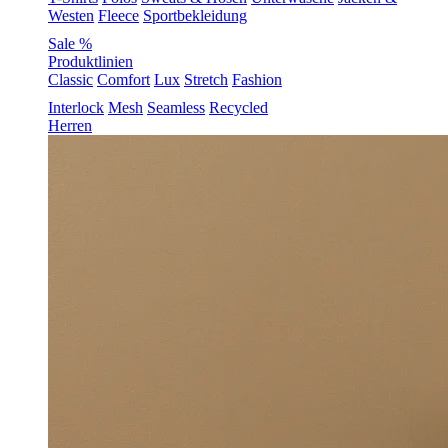
Westen
Fleece
Sportbekleidung
Sale %
Produktlinien
Classic
Comfort
Lux
Stretch
Fashion
Interlock
Mesh
Seamless
Recycled
Herren