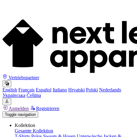
Vertriebspartner
English
Français
Español
Italiano
Hrvatski
Polski
Nederlands
Українська
Čeština
Anmelden
Registrieren
Toggle navigation
Kollektion
Gesamte Kollektion
T-Shirts
Polos
Sweats & Hosen
Unterwäsche
Jacken &