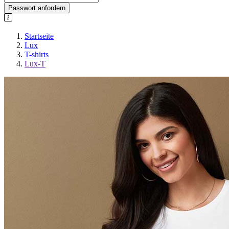
Passwort anfordern
Startseite
Lux
T-shirts
Lux-T