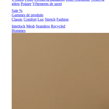
gilets
Polaire
Vêtements de sport
Sale %
Gammes de produits
Classic
Comfort
Lux
Stretch
Fashion
Interlock
Mesh
Seamless
Recycled
Hommes