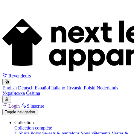
Revendeurs
English
Deutsch
Español
Italiano
Hrvatski
Polski
Nederlands
Українська
Čeština
Login
S'inscrire
Toggle navigation
Collection
Collection complète
T-Shirts
Polos
Sweats & pantalons
Sous-vêtements
Vestes &