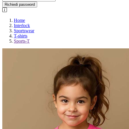
Richiedi password
Home
Interlock
Sportswear
T-shirts
Sports-T