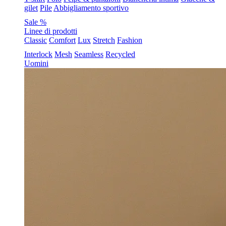
gilet
Pile
Abbigliamento sportivo
Sale %
Linee di prodotti
Classic
Comfort
Lux
Stretch
Fashion
Interlock
Mesh
Seamless
Recycled
Uomini