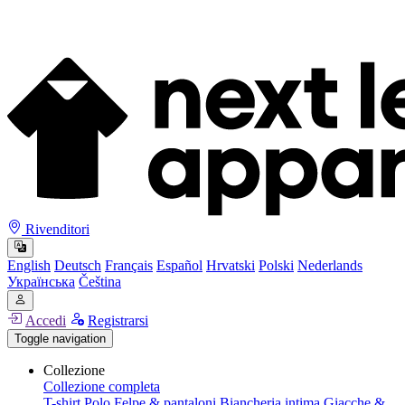
Rivenditori
English
Deutsch
Français
Español
Hrvatski
Polski
Nederlands
Українська
Čeština
Accedi
Registrarsi
Toggle navigation
Collezione
Collezione completa
T-shirt
Polo
Felpe & pantaloni
Biancheria intima
Giacche &