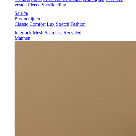
vesten
Fleece
Sportkleding
Sale %
Productlijnen
Classic
Comfort
Lux
Stretch
Fashion
Interlock
Mesh
Seamless
Recycled
Mannen