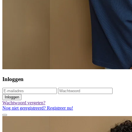
Inloggen
Inloggen
Wachtwoord vergeten?
Nog niet geregistreerd? Registreer nu!