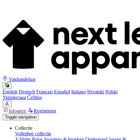
Vakhandelaar
English
Deutsch
Français
Español
Italiano
Hrvatski
Polski
Українська
Čeština
Inloggen
Registreren
Toggle navigation
Collectie
Volledige collectie
T-Shirts
Polos
Sweaters & broeken
Ondergoed
Jassen &