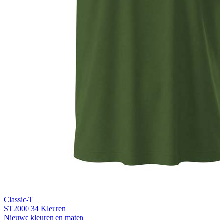
Light Grey Melange (LGM)
Classic-T
ST2000
34 Kleuren
Nieuwe kleuren en maten