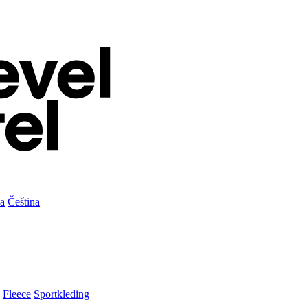
а
Čeština
Fleece
Sportkleding