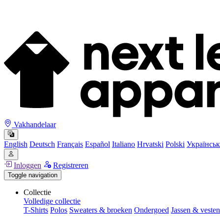
Vakhandelaar
English
Deutsch
Français
Español
Italiano
Hrvatski
Polski
Українськ
Inloggen
Registreren
Toggle navigation
Collectie
Volledige collectie
T-Shirts
Polos
Sweaters & broeken
Ondergoed
Jassen & vesten