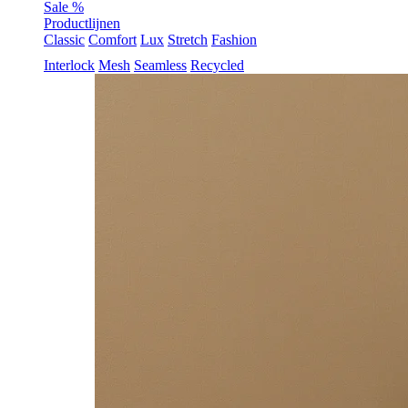
Sale %
Productlijnen
Classic
Comfort
Lux
Stretch
Fashion
Interlock
Mesh
Seamless
Recycled