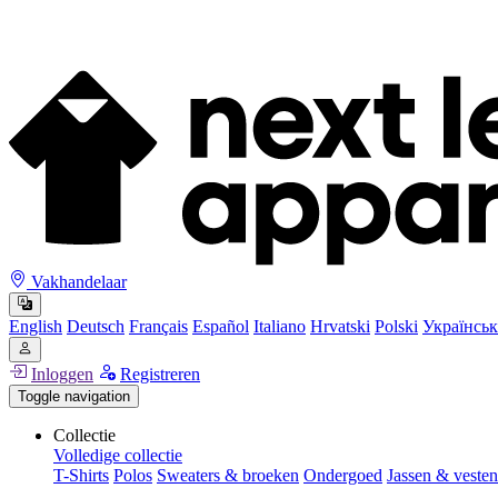
Vakhandelaar
English
Deutsch
Français
Español
Italiano
Hrvatski
Polski
Українськ
Inloggen
Registreren
Toggle navigation
Collectie
Volledige collectie
T-Shirts
Polos
Sweaters & broeken
Ondergoed
Jassen & vesten