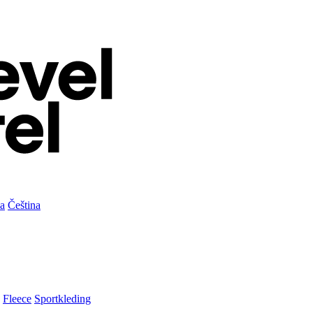
а
Čeština
Fleece
Sportkleding