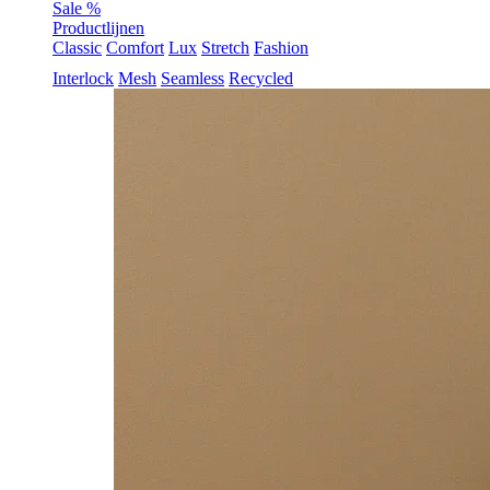
Sale %
Productlijnen
Classic
Comfort
Lux
Stretch
Fashion
Interlock
Mesh
Seamless
Recycled