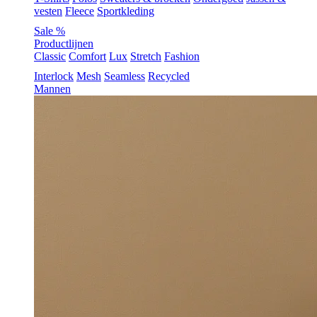
vesten
Fleece
Sportkleding
Sale %
Productlijnen
Classic
Comfort
Lux
Stretch
Fashion
Interlock
Mesh
Seamless
Recycled
Mannen