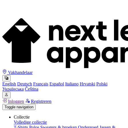
Vakhandelaar
English
Deutsch
Français
Español
Italiano
Hrvatski
Polski
Українська
Čeština
Inloggen
Registreren
Toggle navigation
Collectie
Volledige collectie
T-Shirts
Polos
Sweaters & broeken
Ondergoed
Jassen &