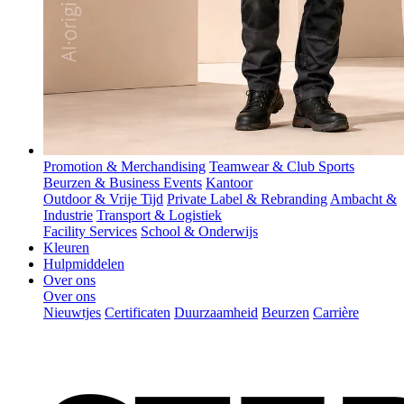
Promotion & Merchandising
Teamwear & Club Sports
Beurzen & Business Events
Kantoor
Outdoor & Vrije Tijd
Private Label & Rebranding
Ambacht &
Industrie
Transport & Logistiek
Facility Services
School & Onderwijs
Kleuren
Hulpmiddelen
Over ons
Over ons
Nieuwtjes
Certificaten
Duurzaamheid
Beurzen
Carrière