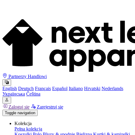
Partnerzy Handlowi
English
Deutsch
Français
Español
Italiano
Hrvatski
Nederlands
Українська
Čeština
Zaloguj się
Zarejestruj się
Toggle navigation
Kolekcja
Pełna kolekcja
Koszulki
Polo
Bluzy & spodnie
Bielizna
Kurtki & kamizelki