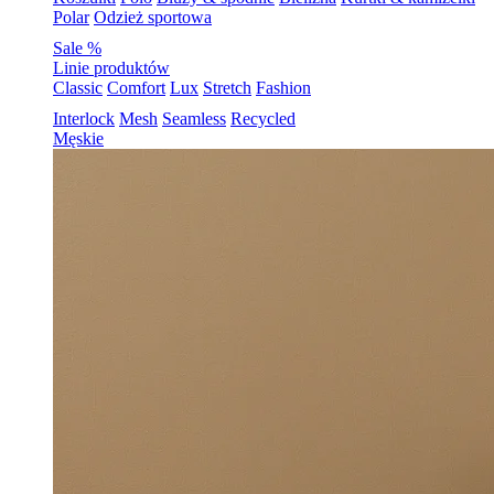
Polar
Odzież sportowa
Sale %
Linie produktów
Classic
Comfort
Lux
Stretch
Fashion
Interlock
Mesh
Seamless
Recycled
Męskie