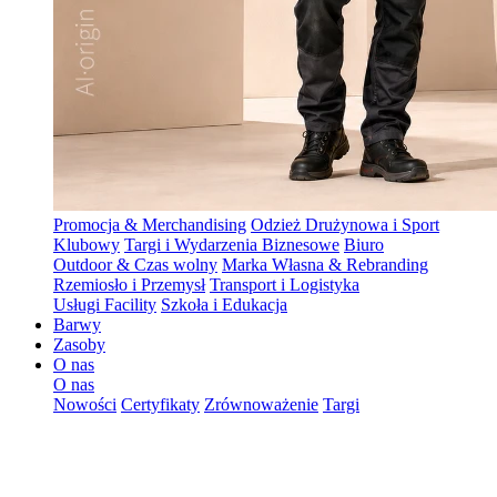
Promocja & Merchandising
Odzież Drużynowa i Sport
Klubowy
Targi i Wydarzenia Biznesowe
Biuro
Outdoor & Czas wolny
Marka Własna & Rebranding
Rzemiosło i Przemysł
Transport i Logistyka
Usługi Facility
Szkoła i Edukacja
Barwy
Zasoby
O nas
O nas
Nowości
Certyfikaty
Zrównoważenie
Targi