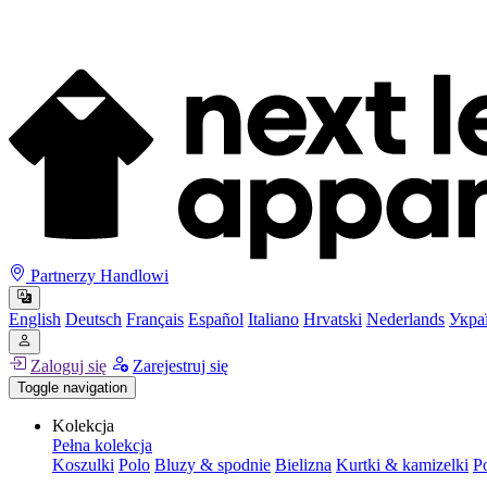
Partnerzy Handlowi
English
Deutsch
Français
Español
Italiano
Hrvatski
Nederlands
Укра
Zaloguj się
Zarejestruj się
Toggle navigation
Kolekcja
Pełna kolekcja
Koszulki
Polo
Bluzy & spodnie
Bielizna
Kurtki & kamizelki
P