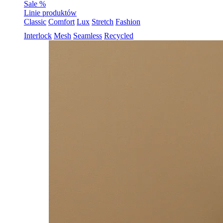
Sale %
Linie produktów
Classic
Comfort
Lux
Stretch
Fashion
Interlock
Mesh
Seamless
Recycled