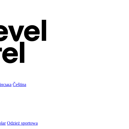
їнська
Čeština
olar
Odzież sportowa