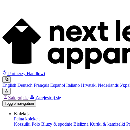
Partnerzy Handlowi
English
Deutsch
Français
Español
Italiano
Hrvatski
Nederlands
Укра
Zaloguj się
Zarejestruj się
Toggle navigation
Kolekcja
Pełna kolekcja
Koszulki
Polo
Bluzy & spodnie
Bielizna
Kurtki & kamizelki
P