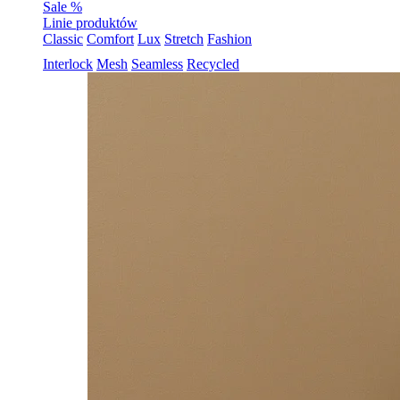
Sale %
Linie produktów
Classic
Comfort
Lux
Stretch
Fashion
Interlock
Mesh
Seamless
Recycled