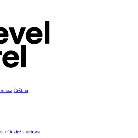
їнська
Čeština
olar
Odzież sportowa