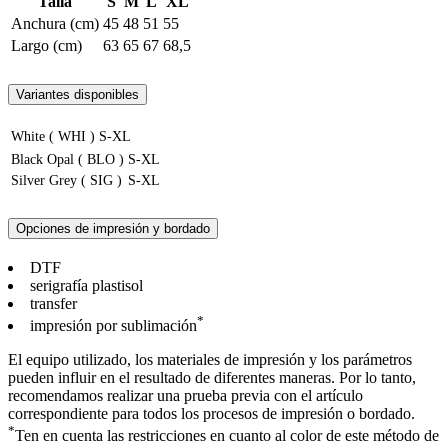
Talla
S
M
L
XL
Anchura (cm)
45
48
51
55
Largo (cm)
63
65
67
68,5
Variantes disponibles
White ( WHI )
S-XL
Black Opal ( BLO )
S-XL
Silver Grey ( SIG )
S-XL
Opciones de impresión y bordado
DTF
serigrafía plastisol
transfer
*
impresión por sublimación
El equipo utilizado, los materiales de impresión y los parámetros
pueden influir en el resultado de diferentes maneras. Por lo tanto,
recomendamos realizar una prueba previa con el artículo
correspondiente para todos los procesos de impresión o bordado.
*
Ten en cuenta las restricciones en cuanto al color de este método de