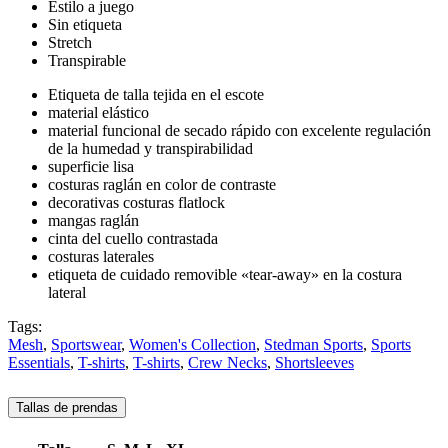
Estilo a juego
Sin etiqueta
Stretch
Transpirable
Etiqueta de talla tejida en el escote
material elástico
material funcional de secado rápido con excelente regulación
de la humedad y transpirabilidad
superficie lisa
costuras raglán en color de contraste
decorativas costuras flatlock
mangas raglán
cinta del cuello contrastada
costuras laterales
etiqueta de cuidado removible «tear-away» en la costura
lateral
Tags:
Mesh
,
Sportswear
,
Women's Collection
,
Stedman Sports
,
Sports
Essentials
,
T-shirts
,
T-shirts
,
Crew Necks
,
Shortsleeves
Tallas de prendas