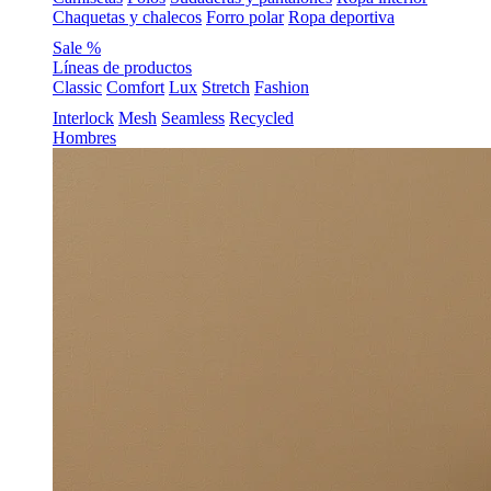
Chaquetas y chalecos
Forro polar
Ropa deportiva
Sale %
Líneas de productos
Classic
Comfort
Lux
Stretch
Fashion
Interlock
Mesh
Seamless
Recycled
Hombres