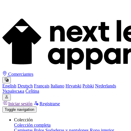
Comerciantes
English
Deutsch
Français
Italiano
Hrvatski
Polski
Nederlands
Українська
Čeština
Iniciar sesión
Registrarse
Toggle navigation
Colección
Colección completa
Camisetas
Polos
Sudaderas y pantalones
Ropa interior