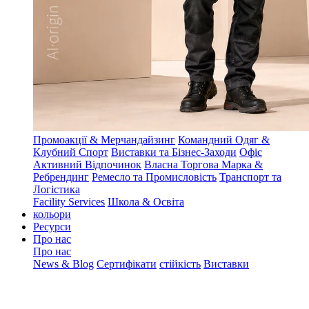
Промоакції & Мерчандайзинг
Командний Одяг &
Клубний Спорт
Виставки та Бізнес-Заходи
Офіс
Активний Відпочинок
Власна Торгова Марка &
Ребрендинг
Ремесло та Промисловість
Транспорт та
Логістика
Facility Services
Школа & Освіта
кольори
Ресурси
Про нас
Про нас
News & Blog
Сертифікати
стійкість
Виставки