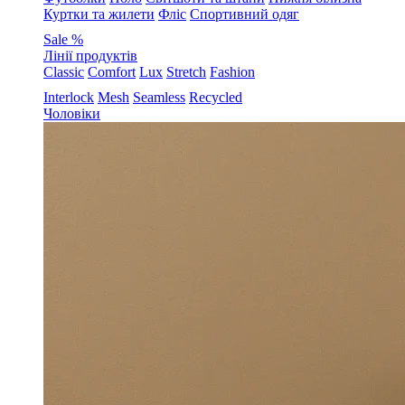
Куртки та жилети
Фліс
Спортивний одяг
Sale %
Лінії продуктів
Classic
Comfort
Lux
Stretch
Fashion
Interlock
Mesh
Seamless
Recycled
Чоловіки