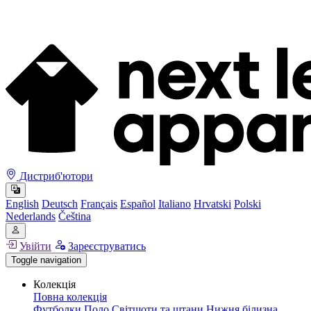
Дистриб'ютори
English
Deutsch
Français
Español
Italiano
Hrvatski
Polski
Nederlands
Čeština
Увійти
Зареєструватись
Toggle navigation
Колекція
Повна колекція
Футболки
Поло
Світшоти та штани
Нижня білизна