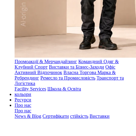
Промоакції & Мерчандайзинг
Командний Одяг &
Клубний Спорт
Виставки та Бізнес-Заходи
Офіс
Активний Відпочинок
Власна Торгова Марка &
Ребрендинг
Ремесло та Промисловість
Транспорт та
Логістика
Facility Services
Школа & Освіта
кольори
Ресурси
Про нас
Про нас
News & Blog
Сертифікати
стійкість
Виставки