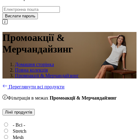
Вислати пароль
Промоакції &
Мерчандайзинг
Домашня сторінка
Повна колекція
Промоакції & Мерчандайзинг
Переглянути всі продукти
Фільтрація в межах
Промоакції & Мерчандайзинг
Лінії продуктів
- Всі -
Stretch
Mesh