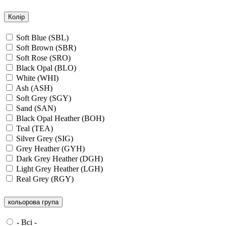
Колір
Soft Blue (SBL)
Soft Brown (SBR)
Soft Rose (SRO)
Black Opal (BLO)
White (WHI)
Ash (ASH)
Soft Grey (SGY)
Sand (SAN)
Black Opal Heather (BOH)
Teal (TEA)
Silver Grey (SIG)
Grey Heather (GYH)
Dark Grey Heather (DGH)
Light Grey Heather (LGH)
Real Grey (RGY)
Slate Grey (SLG)
Granite Grey (GRG)
кольорова група
Grey Steel (GRS)
Dark Grey Melange (DGM)
- Всі -