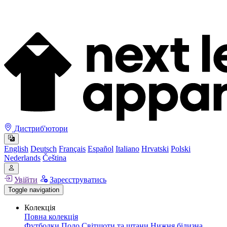
Дистриб'ютори
English
Deutsch
Français
Español
Italiano
Hrvatski
Polski
Nederlands
Čeština
Увійти
Зареєструватись
Toggle navigation
Колекція
Повна колекція
Футболки
Поло
Світшоти та штани
Нижня білизна