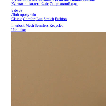
Куртки та жилети
Фліс
Спортивний одяг
Sale %
Лінії продуктів
Classic
Comfort
Lux
Stretch
Fashion
Interlock
Mesh
Seamless
Recycled
Чоловіки