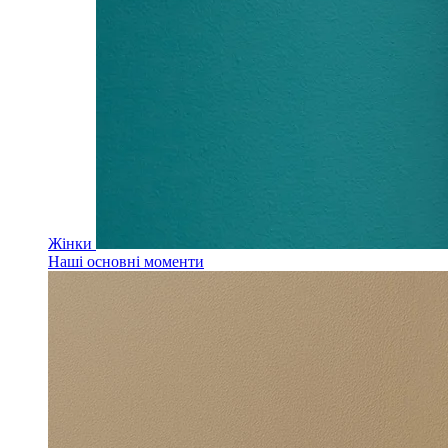
Жінки
Наші основні моменти