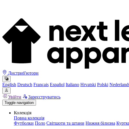
Дистриб'ютори
English
Deutsch
Français
Español
Italiano
Hrvatski
Polski
Nederland
Увійти
Зареєструватись
Toggle navigation
Колекція
Повна колекція
Футболки
Поло
Світшоти та штани
Нижня білизна
Куртк