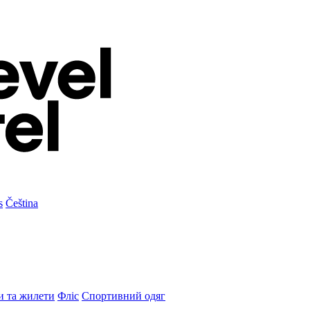
s
Čeština
и та жилети
Фліс
Спортивний одяг