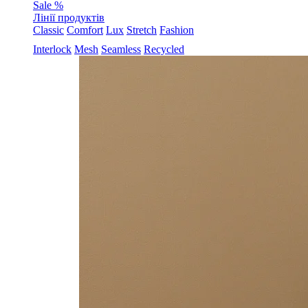
Sale %
Лінії продуктів
Classic
Comfort
Lux
Stretch
Fashion
Interlock
Mesh
Seamless
Recycled