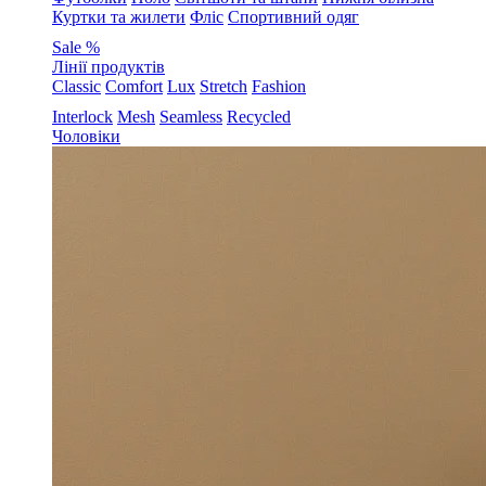
Куртки та жилети
Фліс
Спортивний одяг
Sale %
Лінії продуктів
Classic
Comfort
Lux
Stretch
Fashion
Interlock
Mesh
Seamless
Recycled
Чоловіки