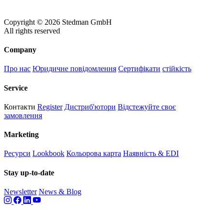
Copyright © 2026 Stedman GmbH
All rights reserved
Company
Про нас
Юридичне повідомлення
Сертифікати
стійкість
Service
Контакти
Register
Дистриб'ютори
Відстежуйте своє
замовлення
Marketing
Ресурси
Lookbook
Кольорова карта
Наявність & EDI
Stay up-to-date
Newsletter
News & Blog