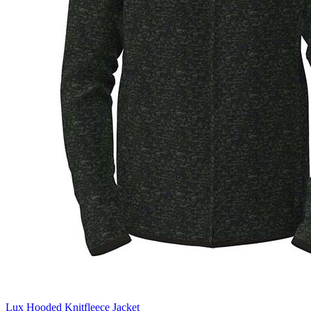
Dark Chocolate (DCH)
Natural (NAT)
Blue Midnight Dip (BMD)
Light Grey Melange (LGM)
Lux Hooded Knitfleece Jacket