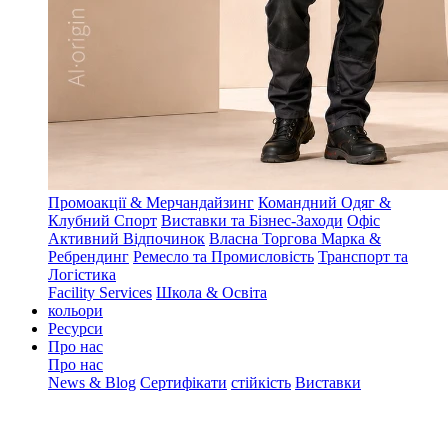
Промоакції & Мерчандайзинг
Командний Одяг &
Клубний Спорт
Виставки та Бізнес-Заходи
Офіс
Активний Відпочинок
Власна Торгова Марка &
Ребрендинг
Ремесло та Промисловість
Транспорт та
Логістика
Facility Services
Школа & Освіта
кольори
Ресурси
Про нас
Про нас
News & Blog
Сертифікати
стійкість
Виставки