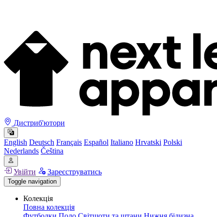
Дистриб'ютори
English
Deutsch
Français
Español
Italiano
Hrvatski
Polski
Nederlands
Čeština
Увійти
Зареєструватись
Toggle navigation
Колекція
Повна колекція
Футболки
Поло
Світшоти та штани
Нижня білизна