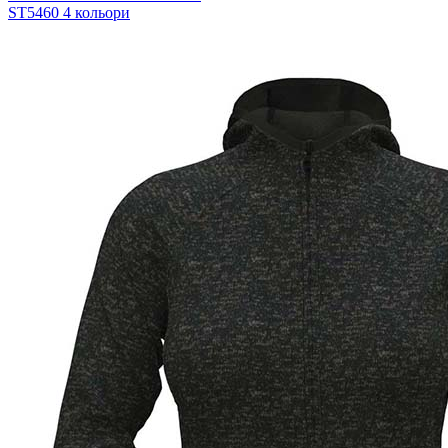
ST5460
4 кольори