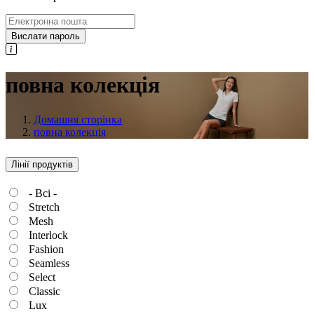
Вислати пароль
повна колекція
Домашня сторінка
повна колекція
Лінії продуктів
- Всі -
Stretch
Mesh
Interlock
Fashion
Seamless
Select
Classic
Lux