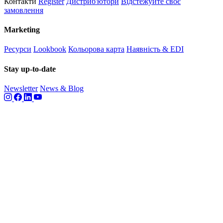
Контакти
Register
Дистриб'ютори
Відстежуйте своє
замовлення
Marketing
Ресурси
Lookbook
Кольорова карта
Наявність & EDI
Stay up-to-date
Newsletter
News & Blog