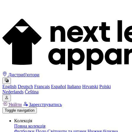
Дистриб'ютори
English
Deutsch
Français
Español
Italiano
Hrvatski
Polski
Nederlands
Čeština
Увійти
Зареєструватись
Toggle navigation
Колекція
Повна колекція
Футболки
Поло
Світшоти та штани
Нижня білизна