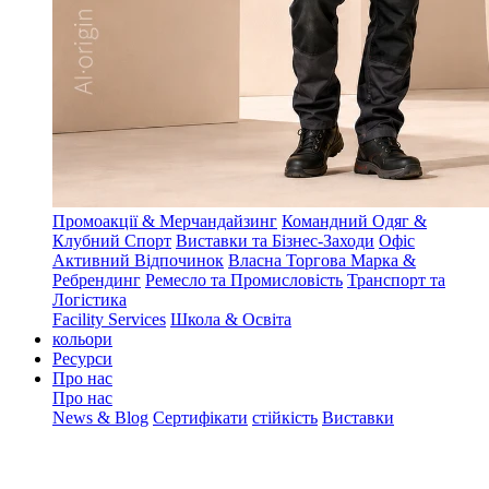
Промоакції & Мерчандайзинг
Командний Одяг &
Клубний Спорт
Виставки та Бізнес-Заходи
Офіс
Активний Відпочинок
Власна Торгова Марка &
Ребрендинг
Ремесло та Промисловість
Транспорт та
Логістика
Facility Services
Школа & Освіта
кольори
Ресурси
Про нас
Про нас
News & Blog
Сертифікати
стійкість
Виставки