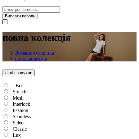
Вислати пароль
повна колекція
Домашня сторінка
повна колекція
Лінії продуктів
- Всі -
Stretch
Mesh
Interlock
Fashion
Seamless
Select
Classic
Lux