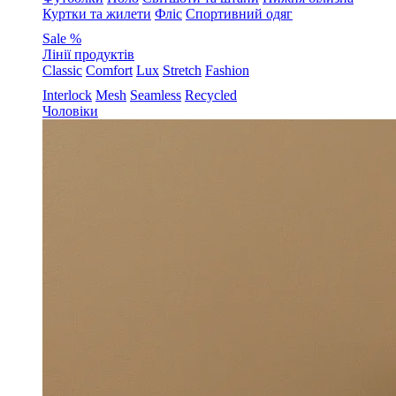
Куртки та жилети
Фліс
Спортивний одяг
Sale %
Лінії продуктів
Classic
Comfort
Lux
Stretch
Fashion
Interlock
Mesh
Seamless
Recycled
Чоловіки