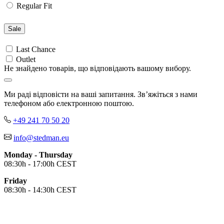
Regular Fit
Coral Heather (CLH)
Sweet Pink (SPK)
Deep Lilac (DLC)
Sale
Deep Berry (DBY)
Burgundy Red (BGR)
Last Chance
Bordeaux (BOD)
Outlet
Не знайдено товарів, що відповідають вашому вибору.
Crimson Red (CSR)
Scarlet Red (SRE)
Orange (ORA)
Ми раді відповісти на ваші запитання. Зв’яжіться з нами
Cyber Orange (COR)
телефоном або електронною поштою.
Brilliant Orange (BOR)
Salmon (SAL)
+49 241 70 50 20
Cyber Yellow (CBY)
info@stedman.eu
Yellow (YEL)
Daisy Yellow (DYY)
Monday - Thursday
Sunflower Yellow (SUN)
08:30h - 17:00h CEST
Bright Lime (BLI)
Kiwi Green (KIW)
Friday
Kelly Green (KEG)
08:30h - 14:30h CEST
Hunters Green (HGR)
Military Green (MIL)
Bottle Green (BOG)