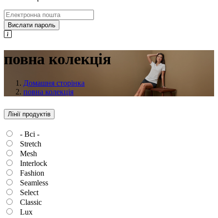
Вислати пароль
повна колекція
Домашня сторінка
повна колекція
Лінії продуктів
- Всі -
Stretch
Mesh
Interlock
Fashion
Seamless
Select
Classic
Lux