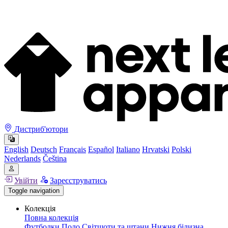
Дистриб'ютори
English
Deutsch
Français
Español
Italiano
Hrvatski
Polski
Nederlands
Čeština
Увійти
Зареєструватись
Toggle navigation
Колекція
Повна колекція
Футболки
Поло
Світшоти та штани
Нижня білизна