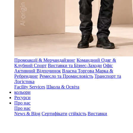
Промоакції & Мерчандайзинг
Командний Одяг &
Клубний Спорт
Виставки та Бізнес-Заходи
Офіс
Активний Відпочинок
Власна Торгова Марка &
Ребрендинг
Ремесло та Промисловість
Транспорт та
Логістика
Facility Services
Школа & Освіта
кольори
Ресурси
Про нас
Про нас
News & Blog
Сертифікати
стійкість
Виставки