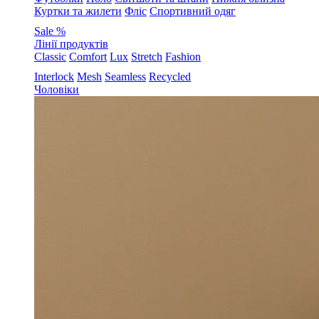
Куртки та жилети
Фліс
Спортивний одяг
Sale %
Лінії продуктів
Classic
Comfort
Lux
Stretch
Fashion
Interlock
Mesh
Seamless
Recycled
Чоловіки