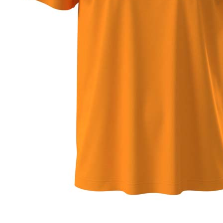
Dark Chocolate (DCH)
Natural (NAT)
Blue Midnight Dip (BMD)
Light Grey Melange (LGM)