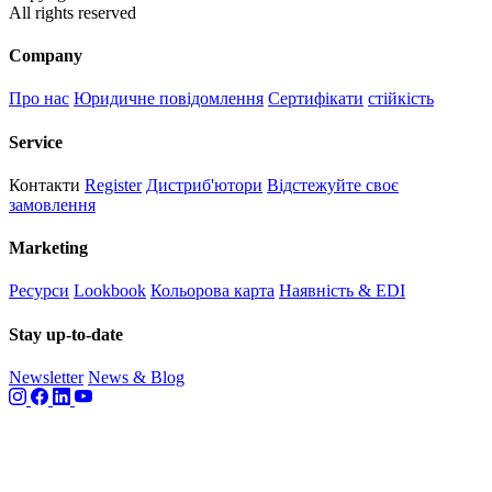
All rights reserved
Company
Про нас
Юридичне повідомлення
Сертифікати
стійкість
Service
Контакти
Register
Дистриб'ютори
Відстежуйте своє
замовлення
Marketing
Ресурси
Lookbook
Кольорова карта
Наявність & EDI
Stay up-to-date
Newsletter
News & Blog