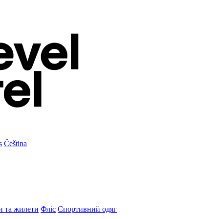
s
Čeština
и та жилети
Фліс
Спортивний одяг