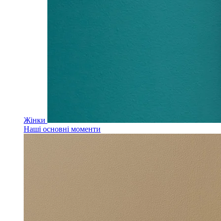
Жінки
Наші основні моменти