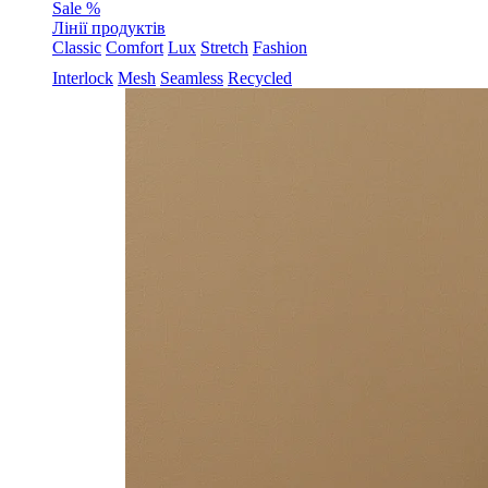
Sale %
Лінії продуктів
Classic
Comfort
Lux
Stretch
Fashion
Interlock
Mesh
Seamless
Recycled