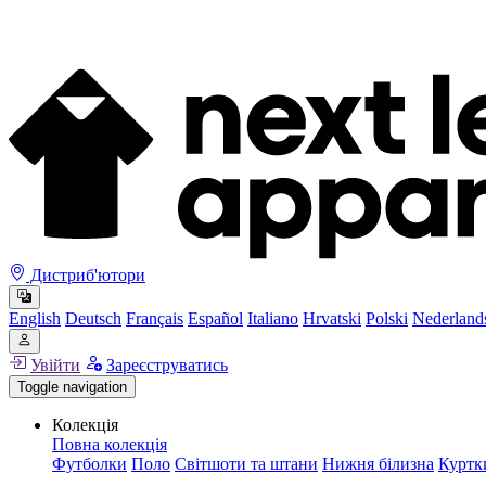
Дистриб'ютори
English
Deutsch
Français
Español
Italiano
Hrvatski
Polski
Nederland
Увійти
Зареєструватись
Toggle navigation
Колекція
Повна колекція
Футболки
Поло
Світшоти та штани
Нижня білизна
Куртк