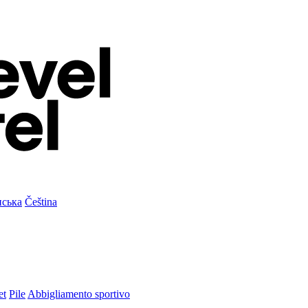
нська
Čeština
et
Pile
Abbigliamento sportivo