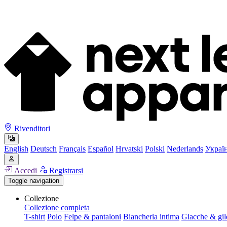
Rivenditori
English
Deutsch
Français
Español
Hrvatski
Polski
Nederlands
Украї
Accedi
Registrarsi
Toggle navigation
Collezione
Collezione completa
T-shirt
Polo
Felpe & pantaloni
Biancheria intima
Giacche & gil