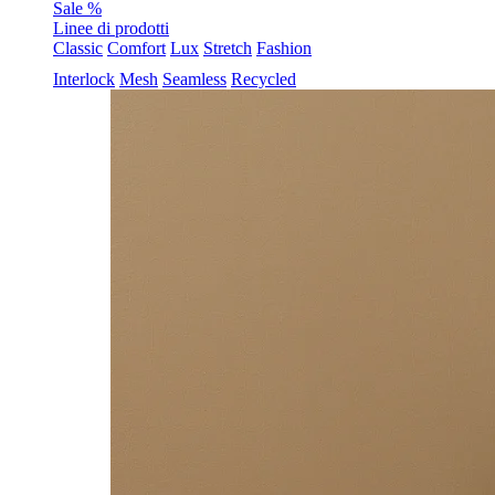
Sale %
Linee di prodotti
Classic
Comfort
Lux
Stretch
Fashion
Interlock
Mesh
Seamless
Recycled