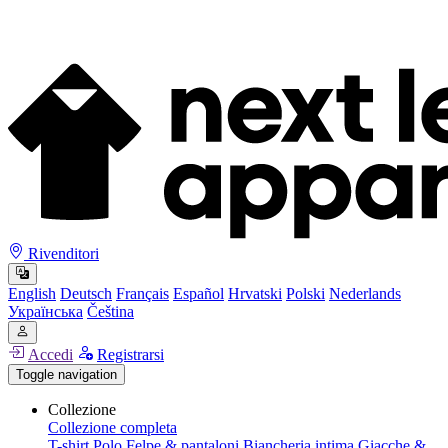
Rivenditori
English
Deutsch
Français
Español
Hrvatski
Polski
Nederlands
Українська
Čeština
Accedi
Registrarsi
Toggle navigation
Collezione
Collezione completa
T-shirt
Polo
Felpe & pantaloni
Biancheria intima
Giacche &