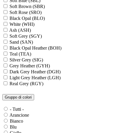
Soft Blue (SBL)
Soft Brown (SBR)
Soft Rose (SRO)
Black Opal (BLO)
White (WHI)
Ash (ASH)
Soft Grey (SGY)
Sand (SAN)
Black Opal Heather (BOH)
Teal (TEA)
Silver Grey (SIG)
Grey Heather (GYH)
Dark Grey Heather (DGH)
Light Grey Heather (LGH)
Real Grey (RGY)
Slate Grey (SLG)
Granite Grey (GRG)
Gruppo di colori
Grey Steel (GRS)
Dark Grey Melange (DGM)
- Tutti -
Blue Midnight Heather (BMH)
Arancione
Scarlet Red Heather (SRH)
Bianco
Gold (GLD)
Blu
Anthra Heather (ANH)
Giallo