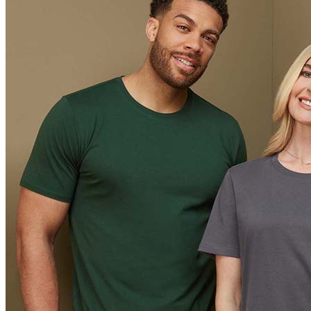
Orange (ORA)
Cyber Orange (COR)
Brilliant Orange (BOR)
Salmon (SAL)
Cyber Yellow (CBY)
Yellow (YEL)
Daisy Yellow (DYY)
Sunflower Yellow (SUN)
Bright Lime (BLI)
Kiwi Green (KIW)
Kelly Green (KEG)
Hunters Green (HGR)
Military Green (MIL)
Bottle Green (BOG)
Dark Chocolate (DCH)
Natural (NAT)
Blue Midnight Dip (BMD)
Light Grey Melange (LGM)