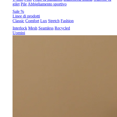
gilet
Pile
Abbigliamento sportivo
Sale %
Linee di prodotti
Classic
Comfort
Lux
Stretch
Fashion
Interlock
Mesh
Seamless
Recycled
Uomini