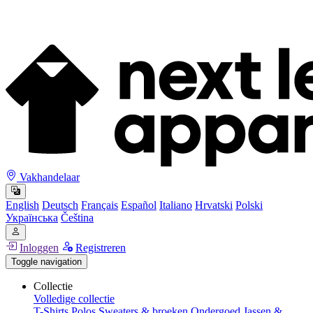
Vakhandelaar
English
Deutsch
Français
Español
Italiano
Hrvatski
Polski
Українська
Čeština
Inloggen
Registreren
Toggle navigation
Collectie
Volledige collectie
T-Shirts
Polos
Sweaters & broeken
Ondergoed
Jassen &