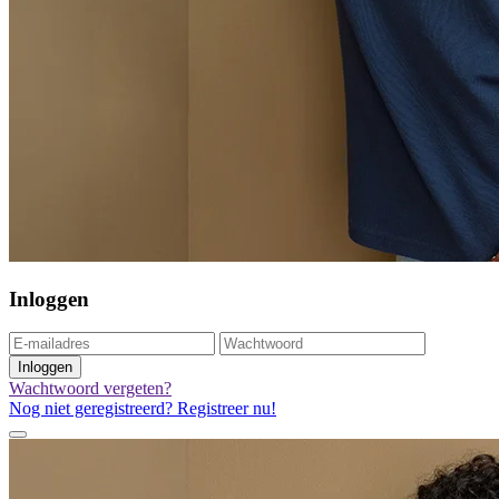
Inloggen
Inloggen
Wachtwoord vergeten?
Nog niet geregistreerd? Registreer nu!