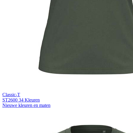
Classic-T
ST2600
34 Kleuren
Nieuwe kleuren en maten