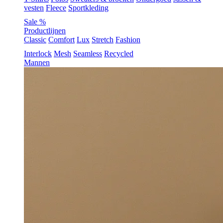
vesten
Fleece
Sportkleding
Sale %
Productlijnen
Classic
Comfort
Lux
Stretch
Fashion
Interlock
Mesh
Seamless
Recycled
Mannen