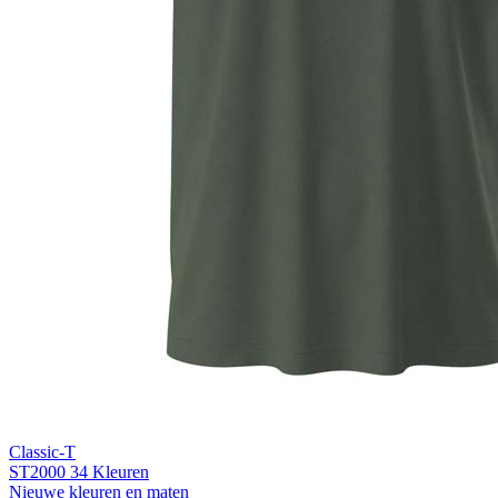
Light Grey Melange (LGM)
Classic-T
ST2000
34 Kleuren
Nieuwe kleuren en maten