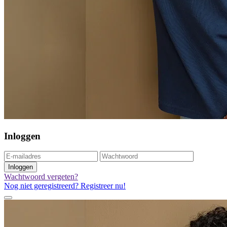
Inloggen
Inloggen
Wachtwoord vergeten?
Nog niet geregistreerd? Registreer nu!