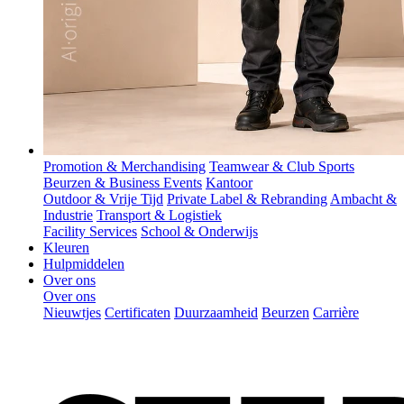
Promotion & Merchandising
Teamwear & Club Sports
Beurzen & Business Events
Kantoor
Outdoor & Vrije Tijd
Private Label & Rebranding
Ambacht &
Industrie
Transport & Logistiek
Facility Services
School & Onderwijs
Kleuren
Hulpmiddelen
Over ons
Over ons
Nieuwtjes
Certificaten
Duurzaamheid
Beurzen
Carrière