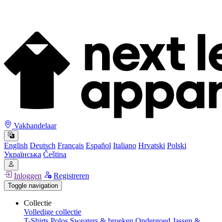
Vakhandelaar
English
Deutsch
Français
Español
Italiano
Hrvatski
Polski
Українська
Čeština
Inloggen
Registreren
Toggle navigation
Collectie
Volledige collectie
T-Shirts
Polos
Sweaters & broeken
Ondergoed
Jassen &