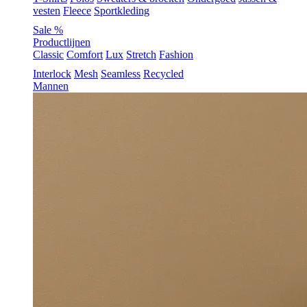
vesten
Fleece
Sportkleding
Sale %
Productlijnen
Classic
Comfort
Lux
Stretch
Fashion
Interlock
Mesh
Seamless
Recycled
Mannen