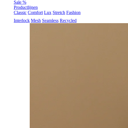
Sale %
Productlijnen
Classic
Comfort
Lux
Stretch
Fashion
Interlock
Mesh
Seamless
Recycled