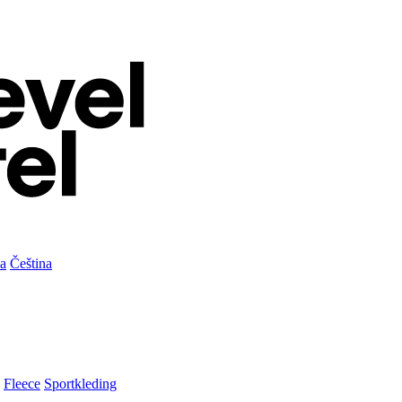
а
Čeština
Fleece
Sportkleding