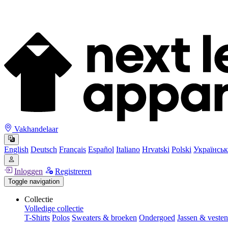
Vakhandelaar
English
Deutsch
Français
Español
Italiano
Hrvatski
Polski
Українськ
Inloggen
Registreren
Toggle navigation
Collectie
Volledige collectie
T-Shirts
Polos
Sweaters & broeken
Ondergoed
Jassen & vesten