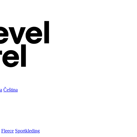
а
Čeština
Fleece
Sportkleding