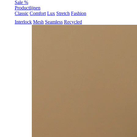
Sale %
Productlijnen
Classic
Comfort
Lux
Stretch
Fashion
Interlock
Mesh
Seamless
Recycled