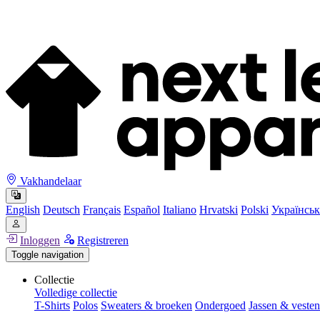
Vakhandelaar
English
Deutsch
Français
Español
Italiano
Hrvatski
Polski
Українськ
Inloggen
Registreren
Toggle navigation
Collectie
Volledige collectie
T-Shirts
Polos
Sweaters & broeken
Ondergoed
Jassen & vesten