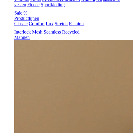
vesten
Fleece
Sportkleding
Sale %
Productlijnen
Classic
Comfort
Lux
Stretch
Fashion
Interlock
Mesh
Seamless
Recycled
Mannen