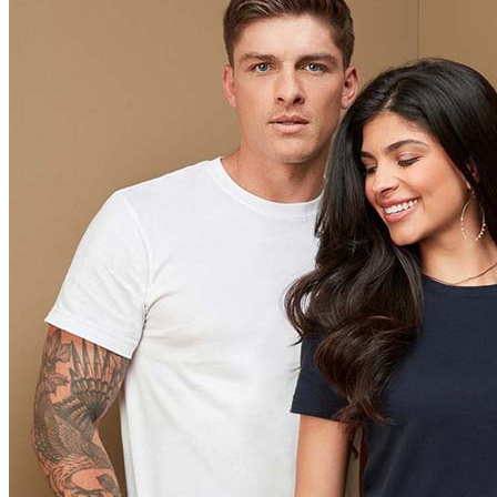
Cyber Orange (COR)
Brilliant Orange (BOR)
Salmon (SAL)
Cyber Yellow (CBY)
Yellow (YEL)
Daisy Yellow (DYY)
Sunflower Yellow (SUN)
Bright Lime (BLI)
Kiwi Green (KIW)
Kelly Green (KEG)
Hunters Green (HGR)
Military Green (MIL)
Bottle Green (BOG)
Dark Chocolate (DCH)
Natural (NAT)
Blue Midnight Dip (BMD)
Light Grey Melange (LGM)