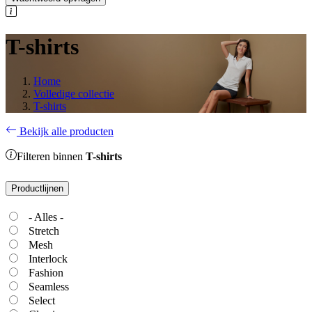
T-shirts
Home
Volledige collectie
T-shirts
Bekijk alle producten
Filteren binnen
T-shirts
Productlijnen
- Alles -
Stretch
Mesh
Interlock
Fashion
Seamless
Select