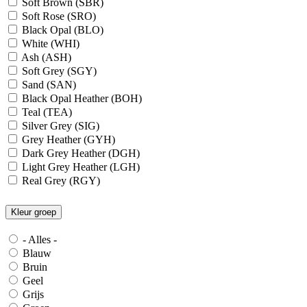
Soft Brown (SBR)
Soft Rose (SRO)
Black Opal (BLO)
White (WHI)
Ash (ASH)
Soft Grey (SGY)
Sand (SAN)
Black Opal Heather (BOH)
Teal (TEA)
Silver Grey (SIG)
Grey Heather (GYH)
Dark Grey Heather (DGH)
Light Grey Heather (LGH)
Real Grey (RGY)
Slate Grey (SLG)
Granite Grey (GRG)
Kleur groep
Grey Steel (GRS)
Dark Grey Melange (DGM)
- Alles -
Blue Midnight Heather (BMH)
Blauw
Scarlet Red Heather (SRH)
Bruin
Gold (GLD)
Geel
Anthra Heather (ANH)
Grijs
Blue Midnight (BLM)