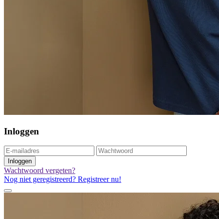
Inloggen
Inloggen
Wachtwoord vergeten?
Nog niet geregistreerd? Registreer nu!