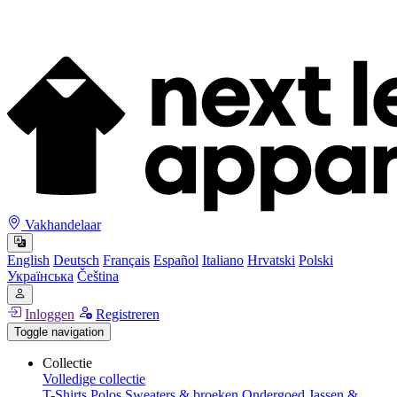
Vakhandelaar
English
Deutsch
Français
Español
Italiano
Hrvatski
Polski
Українська
Čeština
Inloggen
Registreren
Toggle navigation
Collectie
Volledige collectie
T-Shirts
Polos
Sweaters & broeken
Ondergoed
Jassen &