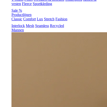
vesten
Fleece
Sportkleding
Sale %
Productlijnen
Classic
Comfort
Lux
Stretch
Fashion
Interlock
Mesh
Seamless
Recycled
Mannen