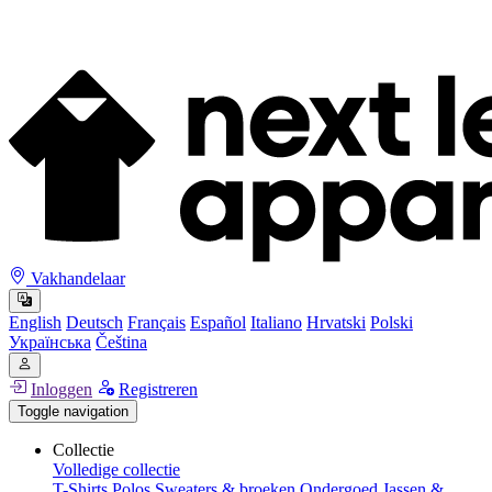
Vakhandelaar
English
Deutsch
Français
Español
Italiano
Hrvatski
Polski
Українська
Čeština
Inloggen
Registreren
Toggle navigation
Collectie
Volledige collectie
T-Shirts
Polos
Sweaters & broeken
Ondergoed
Jassen &