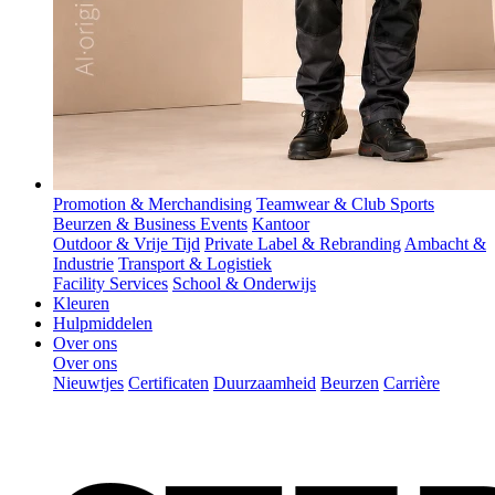
Promotion & Merchandising
Teamwear & Club Sports
Beurzen & Business Events
Kantoor
Outdoor & Vrije Tijd
Private Label & Rebranding
Ambacht &
Industrie
Transport & Logistiek
Facility Services
School & Onderwijs
Kleuren
Hulpmiddelen
Over ons
Over ons
Nieuwtjes
Certificaten
Duurzaamheid
Beurzen
Carrière