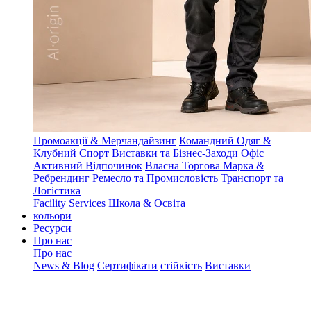
Промоакції & Мерчандайзинг
Командний Одяг &
Клубний Спорт
Виставки та Бізнес-Заходи
Офіс
Активний Відпочинок
Власна Торгова Марка &
Ребрендинг
Ремесло та Промисловість
Транспорт та
Логістика
Facility Services
Школа & Освіта
кольори
Ресурси
Про нас
Про нас
News & Blog
Сертифікати
стійкість
Виставки