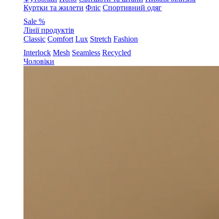
Куртки та жилети
Фліс
Спортивний одяг
Sale %
Лінії продуктів
Classic
Comfort
Lux
Stretch
Fashion
Interlock
Mesh
Seamless
Recycled
Чоловіки