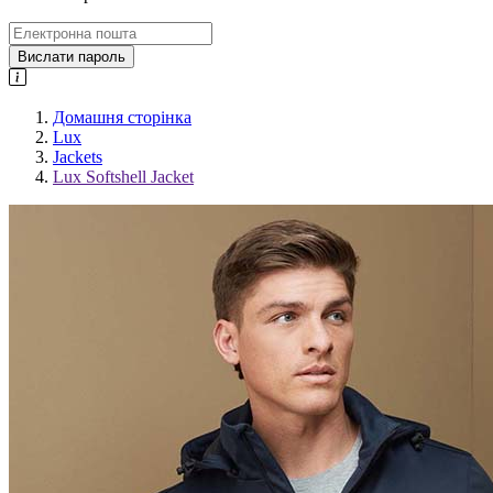
Вислати пароль
Домашня сторінка
Lux
Jackets
Lux Softshell Jacket