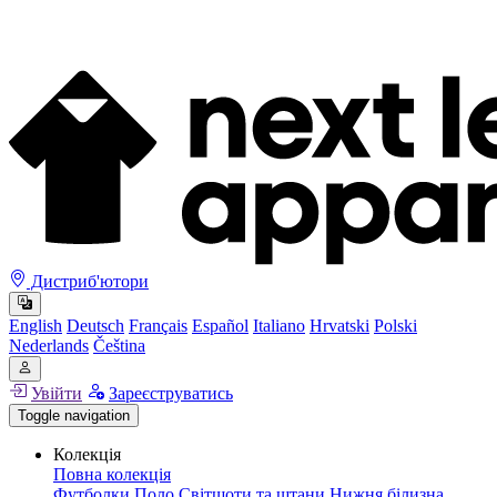
Дистриб'ютори
English
Deutsch
Français
Español
Italiano
Hrvatski
Polski
Nederlands
Čeština
Увійти
Зареєструватись
Toggle navigation
Колекція
Повна колекція
Футболки
Поло
Світшоти та штани
Нижня білизна