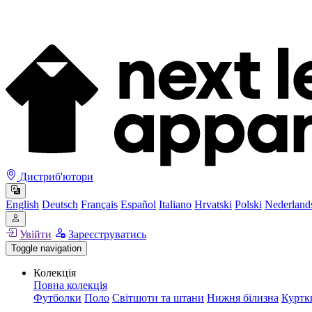
Дистриб'ютори
English
Deutsch
Français
Español
Italiano
Hrvatski
Polski
Nederland
Увійти
Зареєструватись
Toggle navigation
Колекція
Повна колекція
Футболки
Поло
Світшоти та штани
Нижня білизна
Куртк