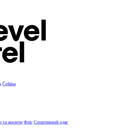
s
Čeština
и та жилети
Фліс
Спортивний одяг