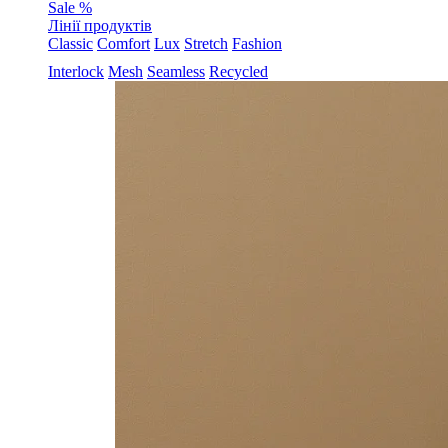
Sale %
Лінії продуктів
Classic
Comfort
Lux
Stretch
Fashion
Interlock
Mesh
Seamless
Recycled