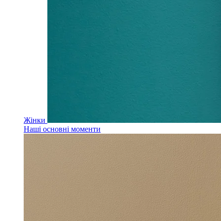
Жінки
Наші основні моменти