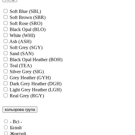
Soft Blue (SBL)
Soft Brown (SBR)
Soft Rose (SRO)
Black Opal (BLO)
White (WHI)
Ash (ASH)
Soft Grey (SGY)
Sand (SAN)
Black Opal Heather (BOH)
Teal (TEA)
Silver Grey (SIG)
Grey Heather (GYH)
Dark Grey Heather (DGH)
Light Grey Heather (LGH)
Real Grey (RGY)
Slate Grey (SLG)
Granite Grey (GRG)
кольорова група
Grey Steel (GRS)
Dark Grey Melange (DGM)
- Всі -
Blue Midnight Heather (BMH)
Білий
Scarlet Red Heather (SRH)
Жовтий