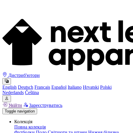
Дистриб'ютори
English
Deutsch
Français
Español
Italiano
Hrvatski
Polski
Nederlands
Čeština
Увійти
Зареєструватись
Toggle navigation
Колекція
Повна колекція
Футболки
Поло
Світшоти та штани
Нижня білизна