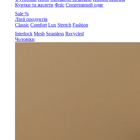
Куртки та жилети
Фліс
Спортивний одяг
Sale %
Лінії продуктів
Classic
Comfort
Lux
Stretch
Fashion
Interlock
Mesh
Seamless
Recycled
Чоловіки