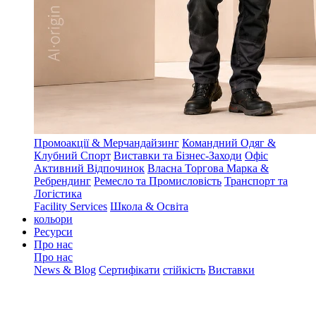
Промоакції & Мерчандайзинг
Командний Одяг &
Клубний Спорт
Виставки та Бізнес-Заходи
Офіс
Активний Відпочинок
Власна Торгова Марка &
Ребрендинг
Ремесло та Промисловість
Транспорт та
Логістика
Facility Services
Школа & Освіта
кольори
Ресурси
Про нас
Про нас
News & Blog
Сертифікати
стійкість
Виставки