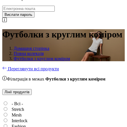
Вислати пароль
Футболки з круглим коміром
Домашня сторінка
Повна колекція
Футболки з круглим коміром
Переглянути всі продукти
Фільтрація в межах
Футболки з круглим коміром
Лінії продуктів
- Всі -
Stretch
Mesh
Interlock
Fashion