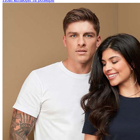
Crimson Red (CSR)
Scarlet Red (SRE)
Orange (ORA)
Cyber Orange (COR)
Brilliant Orange (BOR)
Salmon (SAL)
Cyber Yellow (CBY)
Yellow (YEL)
Daisy Yellow (DYY)
Sunflower Yellow (SUN)
Bright Lime (BLI)
Kiwi Green (KIW)
Kelly Green (KEG)
Hunters Green (HGR)
Military Green (MIL)
Bottle Green (BOG)
Dark Chocolate (DCH)
Natural (NAT)
Blue Midnight Dip (BMD)
Light Grey Melange (LGM)