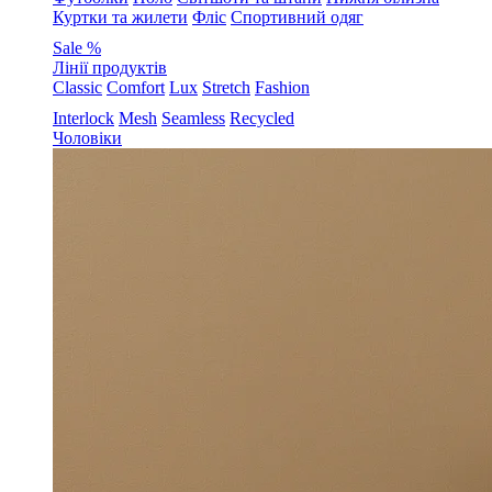
Куртки та жилети
Фліс
Спортивний одяг
Sale %
Лінії продуктів
Classic
Comfort
Lux
Stretch
Fashion
Interlock
Mesh
Seamless
Recycled
Чоловіки