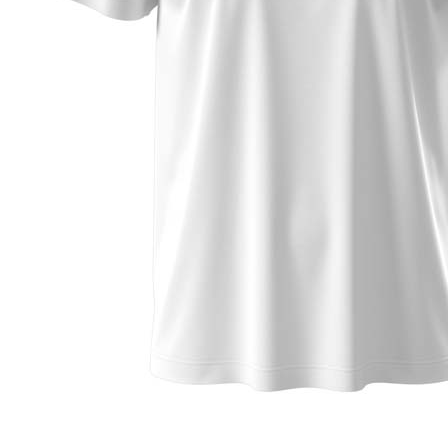
Dark Chocolate (DCH)
Natural (NAT)
Blue Midnight Dip (BMD)
Light Grey Melange (LGM)