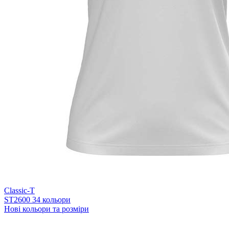
Classic-T
ST2600
34 кольори
Нові кольори та розміри