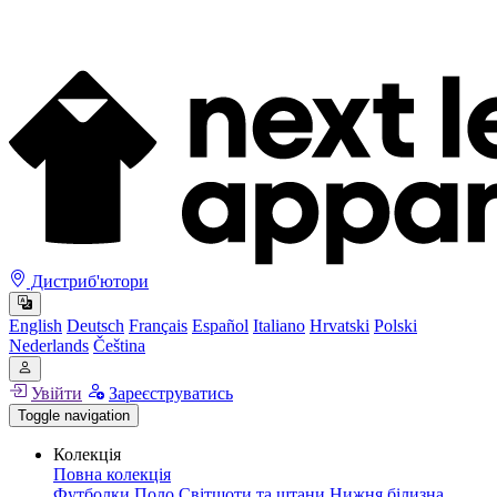
Дистриб'ютори
English
Deutsch
Français
Español
Italiano
Hrvatski
Polski
Nederlands
Čeština
Увійти
Зареєструватись
Toggle navigation
Колекція
Повна колекція
Футболки
Поло
Світшоти та штани
Нижня білизна