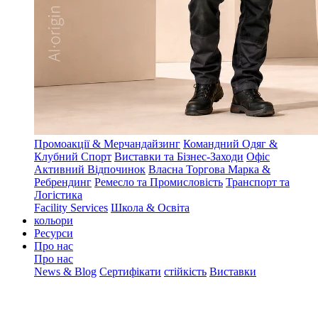
Промоакції & Мерчандайзинг
Командний Одяг &
Клубний Спорт
Виставки та Бізнес-Заходи
Офіс
Активний Відпочинок
Власна Торгова Марка &
Ребрендинг
Ремесло та Промисловість
Транспорт та
Логістика
Facility Services
Школа & Освіта
кольори
Ресурси
Про нас
Про нас
News & Blog
Сертифікати
стійкість
Виставки