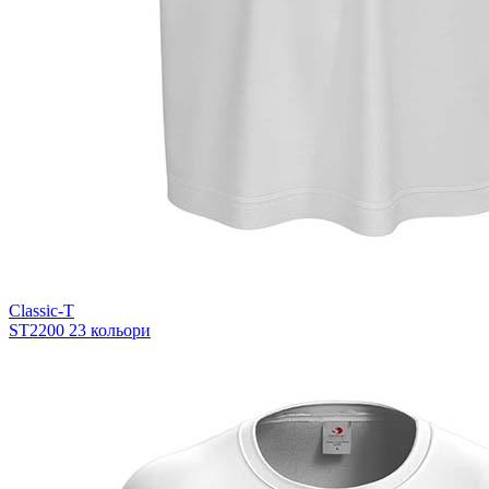
Classic-T
ST2200
23 кольори