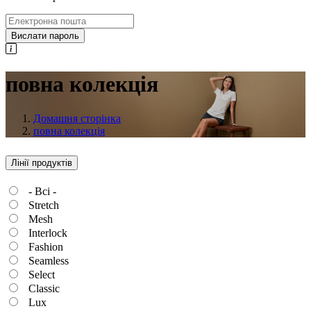
Вислати пароль
повна колекція
Домашня сторінка
повна колекція
Лінії продуктів
- Всі -
Stretch
Mesh
Interlock
Fashion
Seamless
Select
Classic
Lux