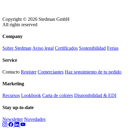
Copyright © 2026 Stedman GmbH
All rights reserved
Company
Sobre Stedman
Aviso legal
Certificados
Sostenibilidad
Ferias
Service
Contacto
Register
Comerciantes
Haz seguimiento de tu pedido
Marketing
Recursos
Lookbook
Carta de colores
Disponibilidad & EDI
Stay up-to-date
Newsletter
Novedades