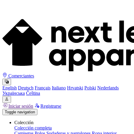
Comerciantes
English
Deutsch
Français
Italiano
Hrvatski
Polski
Nederlands
Українська
Čeština
Iniciar sesión
Registrarse
Toggle navigation
Colección
Colección completa
Camisetas
Polos
Sudaderas y pantalones
Ropa interior