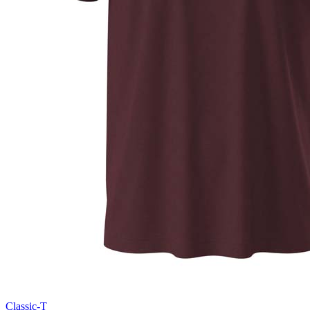
Natural (NAT)
Blue Midnight Dip (BMD)
Light Grey Melange (LGM)
Classic-T