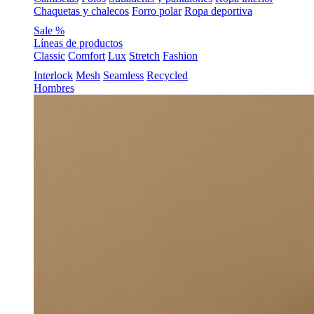
Chaquetas y chalecos
Forro polar
Ropa deportiva
Sale %
Líneas de productos
Classic
Comfort
Lux
Stretch
Fashion
Interlock
Mesh
Seamless
Recycled
Hombres