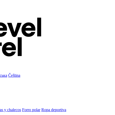
ська
Čeština
as y chalecos
Forro polar
Ropa deportiva