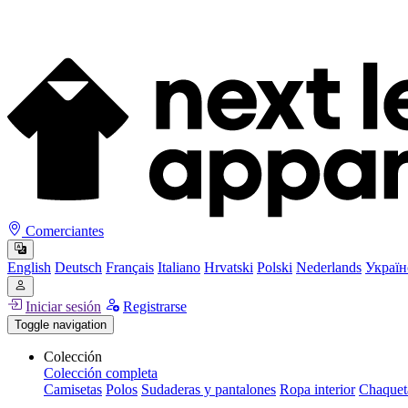
Comerciantes
English
Deutsch
Français
Italiano
Hrvatski
Polski
Nederlands
Україн
Iniciar sesión
Registrarse
Toggle navigation
Colección
Colección completa
Camisetas
Polos
Sudaderas y pantalones
Ropa interior
Chaquet