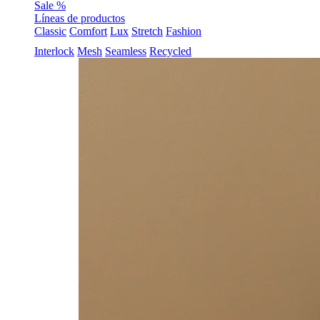
Sale %
Líneas de productos
Classic
Comfort
Lux
Stretch
Fashion
Interlock
Mesh
Seamless
Recycled