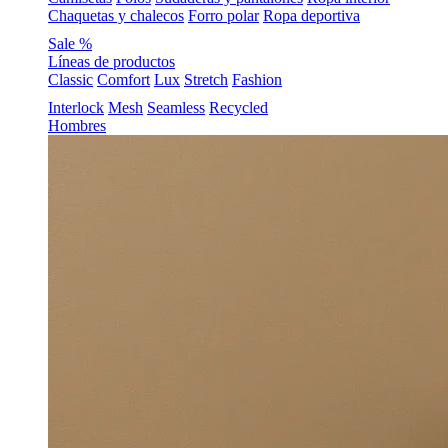
Chaquetas y chalecos
Forro polar
Ropa deportiva
Sale %
Líneas de productos
Classic
Comfort
Lux
Stretch
Fashion
Interlock
Mesh
Seamless
Recycled
Hombres