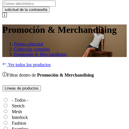
solicitud de la contraseña
Promoción & Merchandising
Página principal
Colección completa
Promoción & Merchandising
Ver todos los productos
Filtrar dentro de
Promoción & Merchandising
Líneas de productos
- Todos -
Stretch
Mesh
Interlock
Fashion
Seamless