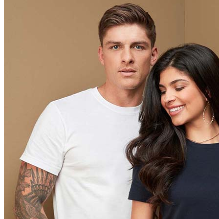
Scarlet Red (SRE)
Orange (ORA)
Cyber Orange (COR)
Brilliant Orange (BOR)
Salmon (SAL)
Cyber Yellow (CBY)
Yellow (YEL)
Daisy Yellow (DYY)
Sunflower Yellow (SUN)
Bright Lime (BLI)
Kiwi Green (KIW)
Kelly Green (KEG)
Hunters Green (HGR)
Military Green (MIL)
Bottle Green (BOG)
Dark Chocolate (DCH)
Natural (NAT)
Blue Midnight Dip (BMD)
Light Grey Melange (LGM)