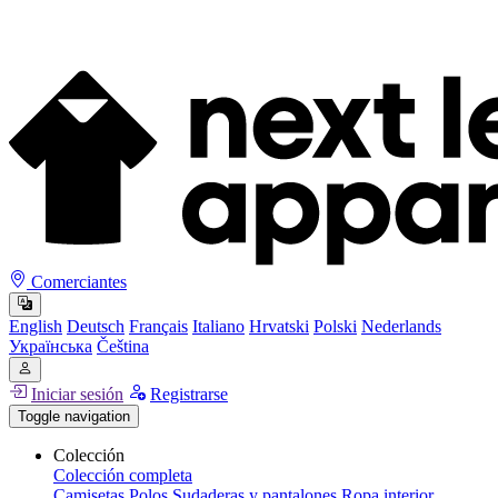
Comerciantes
English
Deutsch
Français
Italiano
Hrvatski
Polski
Nederlands
Українська
Čeština
Iniciar sesión
Registrarse
Toggle navigation
Colección
Colección completa
Camisetas
Polos
Sudaderas y pantalones
Ropa interior