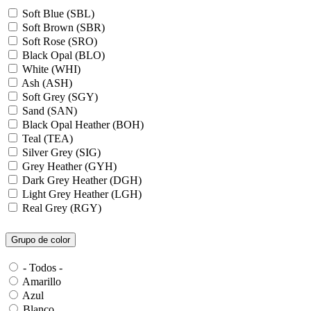
Soft Blue (SBL)
Soft Brown (SBR)
Soft Rose (SRO)
Black Opal (BLO)
White (WHI)
Ash (ASH)
Soft Grey (SGY)
Sand (SAN)
Black Opal Heather (BOH)
Teal (TEA)
Silver Grey (SIG)
Grey Heather (GYH)
Dark Grey Heather (DGH)
Light Grey Heather (LGH)
Real Grey (RGY)
Slate Grey (SLG)
Granite Grey (GRG)
Grupo de color
Grey Steel (GRS)
Dark Grey Melange (DGM)
- Todos -
Blue Midnight Heather (BMH)
Amarillo
Scarlet Red Heather (SRH)
Azul
Gold (GLD)
Blanco