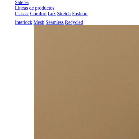
Sale %
Líneas de productos
Classic
Comfort
Lux
Stretch
Fashion
Interlock
Mesh
Seamless
Recycled