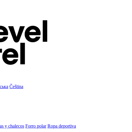
ська
Čeština
as y chalecos
Forro polar
Ropa deportiva