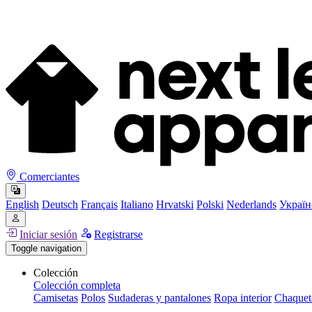
Comerciantes
English
Deutsch
Français
Italiano
Hrvatski
Polski
Nederlands
Україн
Iniciar sesión
Registrarse
Toggle navigation
Colección
Colección completa
Camisetas
Polos
Sudaderas y pantalones
Ropa interior
Chaquet