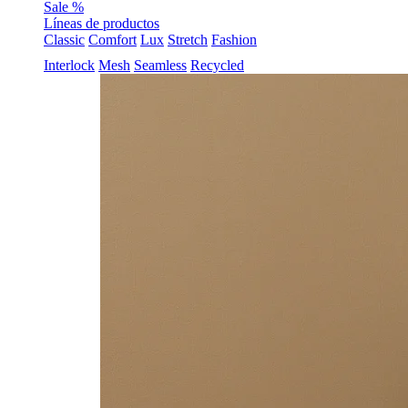
Sale %
Líneas de productos
Classic
Comfort
Lux
Stretch
Fashion
Interlock
Mesh
Seamless
Recycled