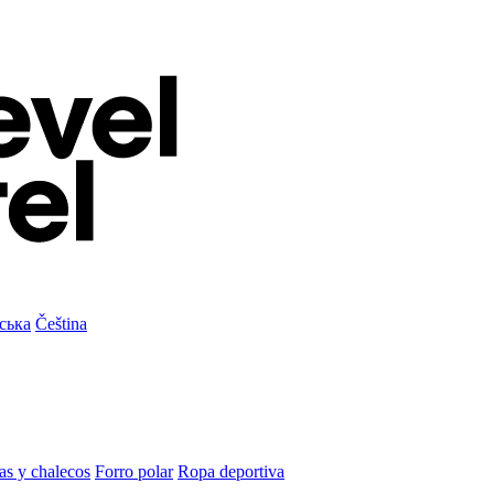
ська
Čeština
as y chalecos
Forro polar
Ropa deportiva