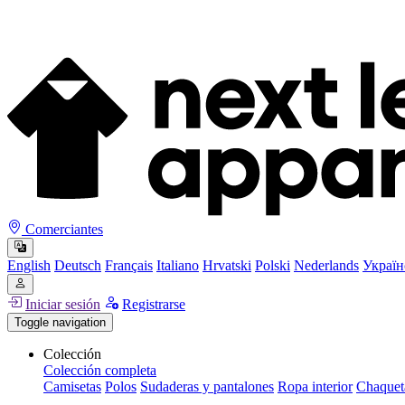
Comerciantes
English
Deutsch
Français
Italiano
Hrvatski
Polski
Nederlands
Україн
Iniciar sesión
Registrarse
Toggle navigation
Colección
Colección completa
Camisetas
Polos
Sudaderas y pantalones
Ropa interior
Chaquet