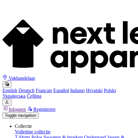
Vakhandelaar
English
Deutsch
Français
Español
Italiano
Hrvatski
Polski
Українська
Čeština
Inloggen
Registreren
Toggle navigation
Collectie
Volledige collectie
T-Shirts
Polos
Sweaters & broeken
Ondergoed
Jassen &