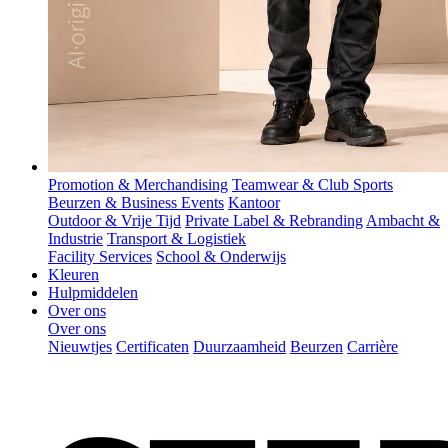
Promotion & Merchandising
Teamwear & Club Sports
Beurzen & Business Events
Kantoor
Outdoor & Vrije Tijd
Private Label & Rebranding
Ambacht &
Industrie
Transport & Logistiek
Facility Services
School & Onderwijs
Kleuren
Hulpmiddelen
Over ons
Over ons
Nieuwtjes
Certificaten
Duurzaamheid
Beurzen
Carrière