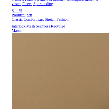
vesten
Fleece
Sportkleding
Sale %
Productlijnen
Classic
Comfort
Lux
Stretch
Fashion
Interlock
Mesh
Seamless
Recycled
Mannen