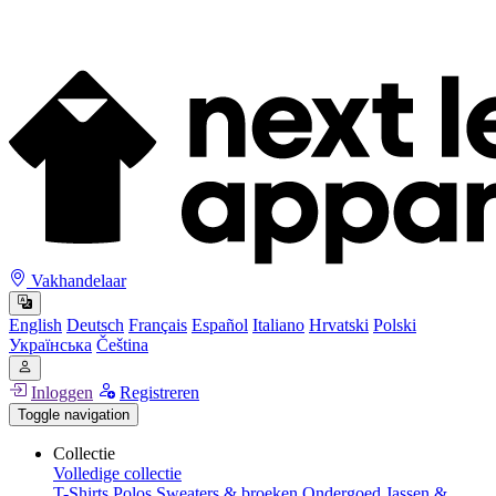
Vakhandelaar
English
Deutsch
Français
Español
Italiano
Hrvatski
Polski
Українська
Čeština
Inloggen
Registreren
Toggle navigation
Collectie
Volledige collectie
T-Shirts
Polos
Sweaters & broeken
Ondergoed
Jassen &