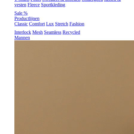
vesten
Fleece
Sportkleding
Sale %
Productlijnen
Classic
Comfort
Lux
Stretch
Fashion
Interlock
Mesh
Seamless
Recycled
Mannen