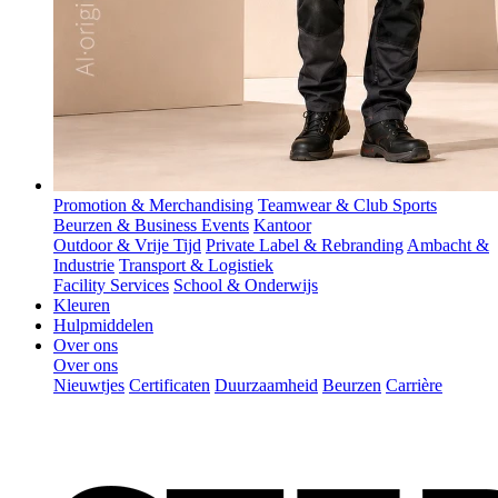
Promotion & Merchandising
Teamwear & Club Sports
Beurzen & Business Events
Kantoor
Outdoor & Vrije Tijd
Private Label & Rebranding
Ambacht &
Industrie
Transport & Logistiek
Facility Services
School & Onderwijs
Kleuren
Hulpmiddelen
Over ons
Over ons
Nieuwtjes
Certificaten
Duurzaamheid
Beurzen
Carrière