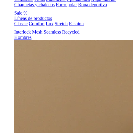
Chaquetas y chalecos
Forro polar
Ropa deportiva
Sale %
Líneas de productos
Classic
Comfort
Lux
Stretch
Fashion
Interlock
Mesh
Seamless
Recycled
Hombres