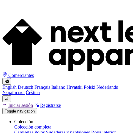
Comerciantes
English
Deutsch
Français
Italiano
Hrvatski
Polski
Nederlands
Українська
Čeština
Iniciar sesión
Registrarse
Toggle navigation
Colección
Colección completa
Camisetas
Polos
Sudaderas y pantalones
Ropa interior