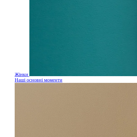
Жінки
Наші основні моменти