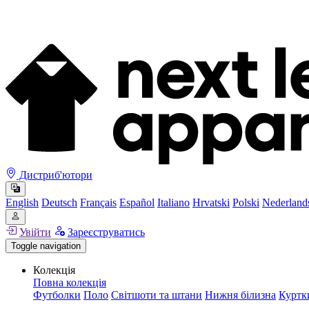
Дистриб'ютори
English
Deutsch
Français
Español
Italiano
Hrvatski
Polski
Nederland
Увійти
Зареєструватись
Toggle navigation
Колекція
Повна колекція
Футболки
Поло
Світшоти та штани
Нижня білизна
Куртк