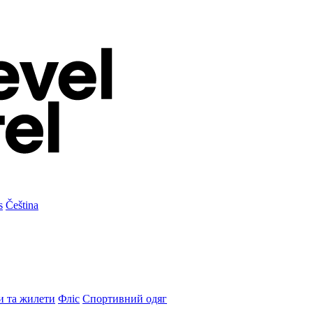
s
Čeština
и та жилети
Фліс
Спортивний одяг