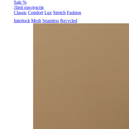
Sale %
Лінії продуктів
Classic
Comfort
Lux
Stretch
Fashion
Interlock
Mesh
Seamless
Recycled