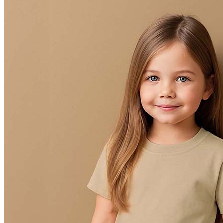
Orange (ORA)
Cyber Orange (COR)
Brilliant Orange (BOR)
Salmon (SAL)
Cyber Yellow (CBY)
Yellow (YEL)
Daisy Yellow (DYY)
Sunflower Yellow (SUN)
Bright Lime (BLI)
Kiwi Green (KIW)
Kelly Green (KEG)
Hunters Green (HGR)
Military Green (MIL)
Bottle Green (BOG)
Dark Chocolate (DCH)
Natural (NAT)
Blue Midnight Dip (BMD)
Light Grey Melange (LGM)