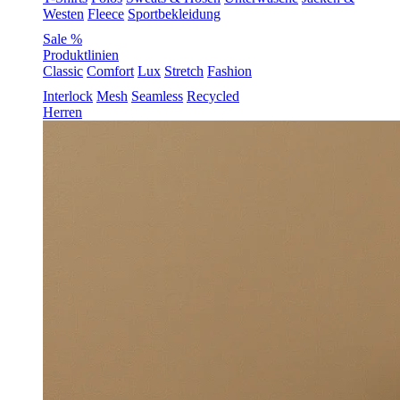
Westen
Fleece
Sportbekleidung
Sale %
Produktlinien
Classic
Comfort
Lux
Stretch
Fashion
Interlock
Mesh
Seamless
Recycled
Herren