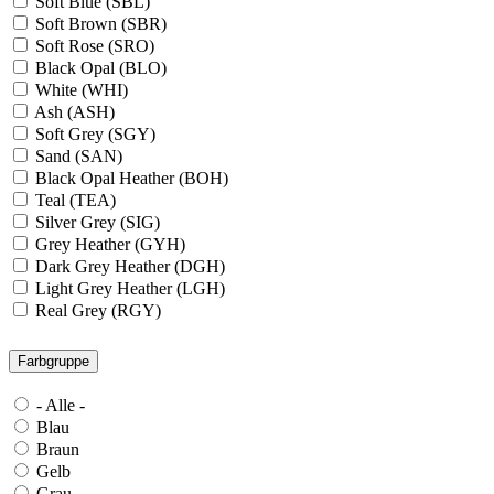
Soft Blue (SBL)
Soft Brown (SBR)
Soft Rose (SRO)
Black Opal (BLO)
White (WHI)
Ash (ASH)
Soft Grey (SGY)
Sand (SAN)
Black Opal Heather (BOH)
Teal (TEA)
Silver Grey (SIG)
Grey Heather (GYH)
Dark Grey Heather (DGH)
Light Grey Heather (LGH)
Real Grey (RGY)
Slate Grey (SLG)
Granite Grey (GRG)
Farbgruppe
Grey Steel (GRS)
Dark Grey Melange (DGM)
- Alle -
Blue Midnight Heather (BMH)
Blau
Scarlet Red Heather (SRH)
Braun
Gold (GLD)
Gelb
Anthra Heather (ANH)
Grau