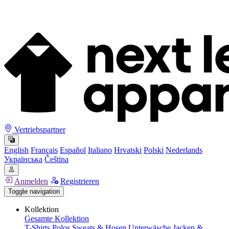
Vertriebspartner
English
Français
Español
Italiano
Hrvatski
Polski
Nederlands
Українська
Čeština
Anmelden
Registrieren
Toggle navigation
Kollektion
Gesamte Kollektion
T-Shirts
Polos
Sweats & Hosen
Unterwäsche
Jacken &