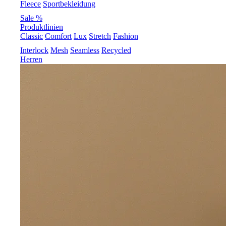
Fleece
Sportbekleidung
Sale %
Produktlinien
Classic
Comfort
Lux
Stretch
Fashion
Interlock
Mesh
Seamless
Recycled
Herren