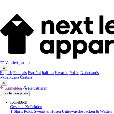
Vertriebspartner
English
Français
Español
Italiano
Hrvatski
Polski
Nederlands
Українська
Čeština
Anmelden
Registrieren
Toggle navigation
Kollektion
Gesamte Kollektion
T-Shirts
Polos
Sweats & Hosen
Unterwäsche
Jacken & Westen