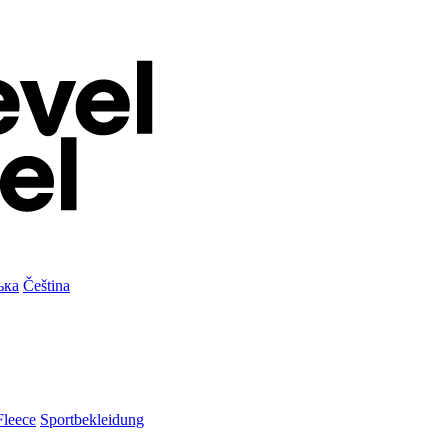
ька
Čeština
Fleece
Sportbekleidung