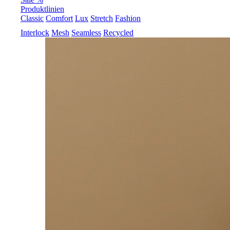
Produktlinien
Classic
Comfort
Lux
Stretch
Fashion
Interlock
Mesh
Seamless
Recycled