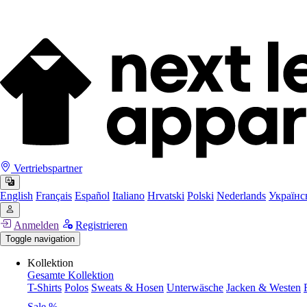
Vertriebspartner
English
Français
Español
Italiano
Hrvatski
Polski
Nederlands
Українс
Anmelden
Registrieren
Toggle navigation
Kollektion
Gesamte Kollektion
T-Shirts
Polos
Sweats & Hosen
Unterwäsche
Jacken & Westen
Sale %