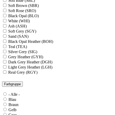
Soft Blue (SBL)
Soft Brown (SBR)
Soft Rose (SRO)
Black Opal (BLO)
White (WHI)
Ash (ASH)
Soft Grey (SGY)
Sand (SAN)
Black Opal Heather (BOH)
Teal (TEA)
Silver Grey (SIG)
Grey Heather (GYH)
Dark Grey Heather (DGH)
Light Grey Heather (LGH)
Real Grey (RGY)
Slate Grey (SLG)
Granite Grey (GRG)
Farbgruppe
Grey Steel (GRS)
Dark Grey Melange (DGM)
- Alle -
Blue Midnight Heather (BMH)
Blau
Scarlet Red Heather (SRH)
Braun
Gold (GLD)
Gelb
Anthra Heather (ANH)
Grau