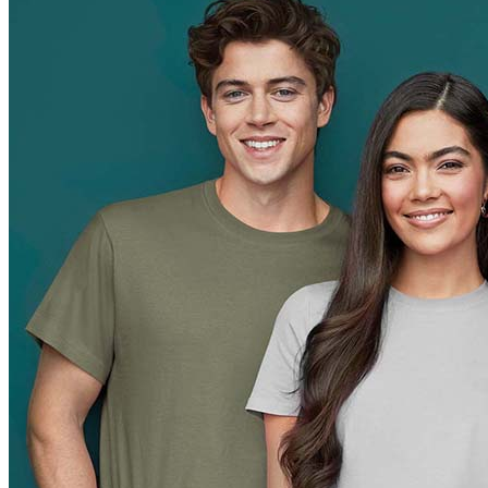
Orange (ORA)
Cyber Orange (COR)
Brilliant Orange (BOR)
Salmon (SAL)
Cyber Yellow (CBY)
Yellow (YEL)
Daisy Yellow (DYY)
Sunflower Yellow (SUN)
Bright Lime (BLI)
Kiwi Green (KIW)
Kelly Green (KEG)
Hunters Green (HGR)
Military Green (MIL)
Bottle Green (BOG)
Dark Chocolate (DCH)
Natural (NAT)
Blue Midnight Dip (BMD)
Light Grey Melange (LGM)