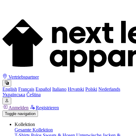
Vertriebspartner
English
Français
Español
Italiano
Hrvatski
Polski
Nederlands
Українська
Čeština
Anmelden
Registrieren
Toggle navigation
Kollektion
Gesamte Kollektion
T-Shirts
Polos
Sweats & Hosen
Unterwäsche
Jacken &