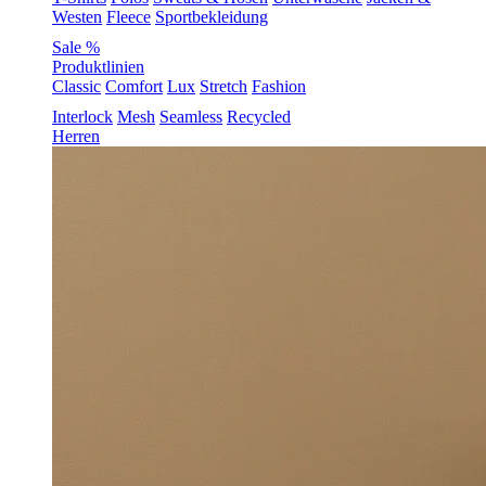
Westen
Fleece
Sportbekleidung
Sale %
Produktlinien
Classic
Comfort
Lux
Stretch
Fashion
Interlock
Mesh
Seamless
Recycled
Herren